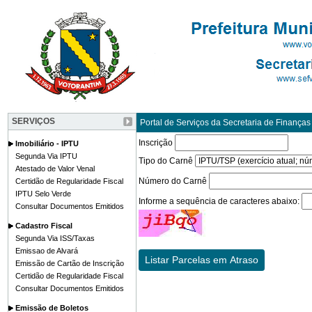
SERVIÇOS
Portal de Serviços da Secretaria de Finanças
Inscrição
Imobiliário - IPTU
Segunda Via IPTU
Tipo do Carnê
Atestado de Valor Venal
Número do Carnê
Certidão de Regularidade Fiscal
IPTU Selo Verde
Informe a sequência de caracteres abaixo:
Consultar Documentos Emitidos
Cadastro Fiscal
Segunda Via ISS/Taxas
Emissao de Alvará
Emissão de Cartão de Inscrição
Certidão de Regularidade Fiscal
Consultar Documentos Emitidos
Emissão de Boletos