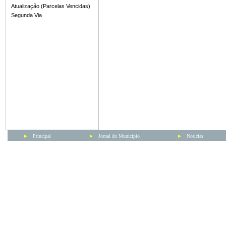
Atualização (Parcelas Vencidas)
Segunda Via
►
Principal
►
Jornal do Município
►
Notícias